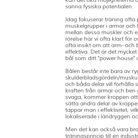
kan det öka möjligheterna 
sanna fysiska potentialen.
Idag fokuserar träning ofta 
muskelgrupper i armar och
mellan dessa muskler och e
rörelse har vi ofta klart f
ofta insikt om att arm- och
effektiva. Det är det mycket
bål som ditt "power house" d
Bålen består inte bara av 
skulderbladsgördeln/muskula
och båda delar vill förhålla 
kraften från armar och ben g
svaga, kommer kroppen att f
sätta andra delar av kroppen
tappar man i effektivitet, vil
lokaliserade i ländryggen oc
Men det kan också vara bra a
träningsprincip till en ind