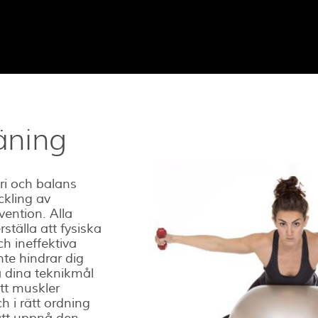
räning
i och balans
ckling av
vention. Alla
ställa att fysiska
h ineffektiva
te hindrar dig
å dina teknikmål
ätt muskler
ch i rätt ordning