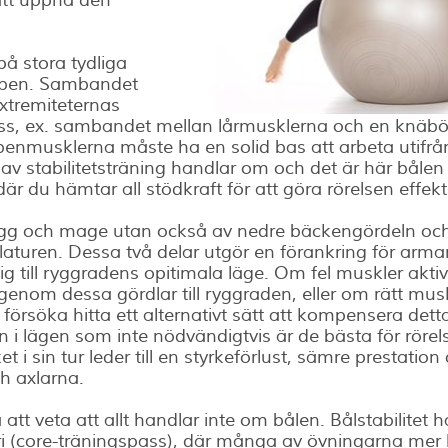
att uppnå den
på stora tydliga
 ben. Sambandet
xtremiteternas
ör oss, ex. sambandet mellan lårmusklerna och en knäb
 benmusklerna måste ha en solid bas att arbeta utifrå
 av stabilitetsträning handlar om och det är här bålen
är du hämtar all stödkraft för att göra rörelsen effekt
rygg och mage utan också av nedre bäckengördeln oc
turen. Dessa två delar utgör en förankring för arma
sig till ryggradens opitimala läge. Om fel muskler akti
enom dessa gördlar till ryggraden, eller om rätt musk
örsöka hitta ett alternativt sätt att kompensera det
 i lägen som inte nödvändigtvis är de bästa för rörel
ket i sin tur leder till en styrkeförlust, sämre prestation
h axlarna.
tt veta att allt handlar inte om bålen. Bålstabilitet h
ustri (core-träningspass), där många av övningarna m