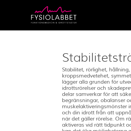
Stabilitetst
Stabilitet, rörlighet, hållning,
kroppsmedvetehet, symmetr
lägger alla grunden för utve
idrottsrörelser och skadepre
delar samverkar för att säker
begränsningar, obalanser oc
muskelaktiveringsmönster in
och din idrott från att uppn
när det gäller rörelse. Om r
aktiveras vid rätt tidpunkt o