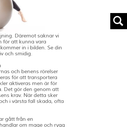
öjning. Däremot saknar vi
n för att kunna vara
 kommer in i bilden. Se din
iv och smidig.
h
rnas och benens rörelser
veras för att transportera
ler aktiveras men är för
ta. Det gör den genom att
sens krav. När detta sker
 och i värsta fall skada, ofta
ar gått från en
er handlar om mage och rygg