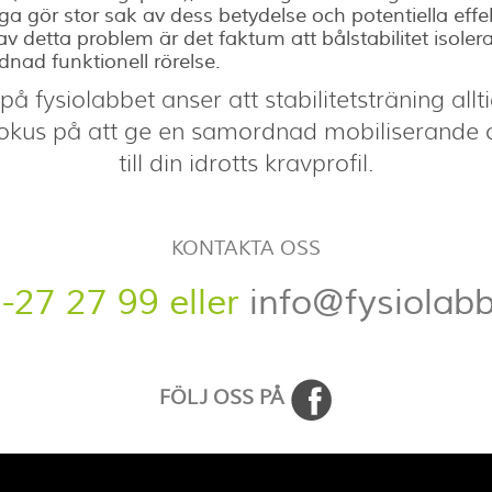
 gör stor sak av dess betydelse och potentiella effekt
av detta problem är det faktum att bålstabilitet isole
nad funktionell rörelse.
på fysiolabbet anser att stabilitetsträning alltid
kus på att ge en samordnad mobiliserande oc
till din idrotts kravprofil.
KONTAKTA OSS
-27 27 99 eller
info@fysiolabb
FÖLJ OSS PÅ