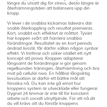
längre du utsatt dig för stress, desto längre är
återhämningstiden att balansera upp din
kropp.
Vi lever i de snabba kickarnas tidevarv där
snabb återkoppling och resultat premieras.
Kort, snabbt och effektivt är måttot. Tyvärr
har koppen svårt att hantera snabba
förändringar. Resultatet av en kort periods
ändrad livsstil, får därför sällan någon synbar
effekt. Vi tröttnar och söker istället ett nytt
koncept att prova. Kroppen adapterar
långsamt de förändringar vi gör genom
regelbunden träningen, återhämtning och bra
mat på cellulär niva. En hållbar långsiktig
livssituation är därför ett bättre mål att
försöka nå. Du kan inte gå emot hur
kroppens system är utvecklade eller fungerar.
Dygnet 24 timmar är inte till för konstant
arbete och socialt utnyttjande. För att nå dit
du vill krävs att du förstår kroppens