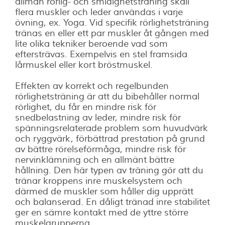
allmän rörlig- och smidighetsträning skall
flera muskler och leder användas i varje
övning, ex. Yoga. Vid specifik rörlighetsträning
tränas en eller ett par muskler åt gången med
lite olika tekniker beroende vad som
eftersträvas. Exempelvis en stel framsida
lårmuskel eller kort bröstmuskel.
Effekten av korrekt och regelbunden
rörlighetsträning är att du bibehåller normal
rörlighet, du får en mindre risk för
snedbelastning av leder, mindre risk för
spänningsrelaterade problem som huvudvärk
och ryggvärk, förbättrad prestation på grund
av bättre rörelseförmåga, mindre risk för
nervinklämning och en allmänt bättre
hållning. Den här typen av träning gör att du
tränar kroppens inre muskelsystem och
därmed de muskler som håller dig upprätt
och balanserad. En dåligt tränad inre stabilitet
ger en sämre kontakt med de yttre större
muskelgrupperna.